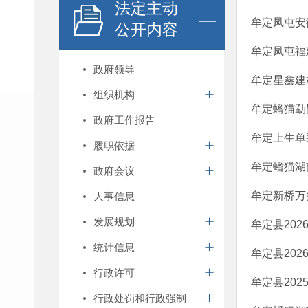
法定主动
牟定凤屯安徽
公开内容
牟定凤屯福
政府领导
牟定星鑫建材
组织机构
牟定蟠猫勐岗
政府工作报告
牟定上生单采
履职依据
牟定蟠猫湖
政府会议
牟定新桥万头
人事信息
发展规划
牟定县20
统计信息
牟定县20
行政许可
牟定县20
行政处罚和行政强制