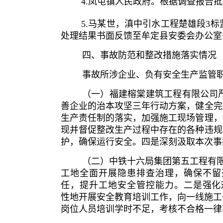
4
.凤屯镇人民政府
。
根据调查报告批
5
.
马某世
，滇中引水工程楚雄段3标
处理结果书面反馈至牟定县安委会办公室
四、事故防范和整改措施落实情况
事故所涉企业、负有安全生产监管
（一）福建榕棠建筑工程有限公司
善企业的治本攻坚三年行动方案，健全完
生产责任制的落实，加强施工现场管理，
现并督促整改生产过程中存在的各种违规
护，确保运行安全。四是深刻汲取本次事
（二）中铁十六局集团第五工程有
工地全面开展隐患排查治理，确保不留
任，提升工地安全管控能力。二是
强化
性地开展安全教育培训工作，向一线施工
岗位人员培训学时不足，考核不合格一律