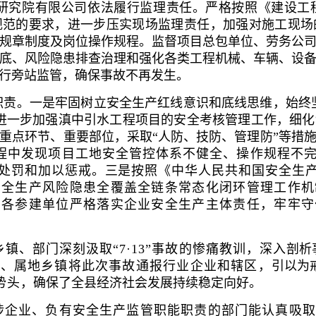
研究院有限公司依法履行监理责任。
严格按照《建设工
法律法规和规范的要求，进一步压实现场监理责任，加强对施工
规章制度及岗位操作规程。监督项目总包单位、劳务公
底、风险隐患排查治理和强化各类工程机械、车辆、设
行旁站监管，确保事故不再发生。
职责。
一是牢固树立安全生产红线意识和底线思维，始终坚
进一步加强滇中引水工程项目的安全考核管理工作，细
重点环节、重要部位，采取“人防、技防、管理防”等措
程中发现项目工地安全管控体系不健全、操作规程不
处罚和加以惩戒。
三
是按照《中华人民共和国安全生
安全生产风险隐患全覆盖全链条常态化闭环管理工作机
督各参建单位严格落实企业安全生产主体责任，牢牢守
镇、部门深刻汲取“7·13”事故的惨痛教训，深入
剖析
门、属地乡镇将此次事故通报行业企业和辖区，
引以为
势头
，确保了全县经济社会发展持续稳定向好。
涉企业、负有安全生产监管职能职责的部门能认真吸取