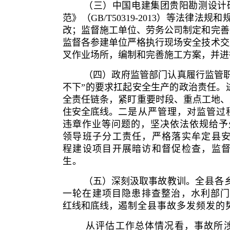
（三）中国电建集团贵阳勘测设计
范》（GB/T50319-2013）等
改；监督施工单位、劳务公司制定和完善
监督各参建单位严格执行现场安全技术交
叉作业场所，编制和完善施工方案，并进
（四）政府监管部门认真履行监管
不下”的要求扛起安全生产的政治责任。
全责任链条，紧盯重要时段、重点工地、
住安全底线。
二是从严管理，对监管过
违章作业等问题的，坚决依法依规给予
领导班子分工责任，严格落实牟定县
程建设项目开展暗访和督促检查，监
生。
（五）深刻汲取事故教训。
全县各乡
一轮在建项目隐患排查整治，水利部
红线和底线，
遏制全县事故多发频发的
从评估工作总体情况看，事故所