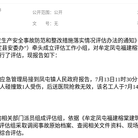
3
公开范围：公开
文 号：无
生产安全事故防范和整改措施落实情况评估办法的通知》（
县安委办”）牵头成立评估工作小组，对牟定凤屯福建榕棠建
行了评估，现报告如下：
，牟定县应急管理局接到凤屯镇人民政府报告，7月13日11时
碰撞致1人受伤，后送医院抢救无效，该名工人于7月14
相关部门派员组成评估组，依据《牟定凤屯福建榕棠建筑工
，评估组采取调阅事故原始档案、查阅相关文件资料、现
综合评估。