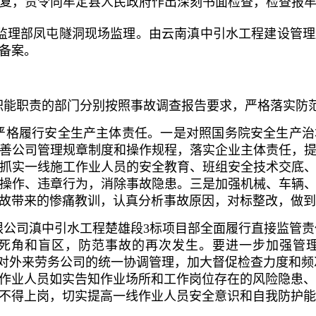
复，责令向牟定县人民政府作出深刻书面检查，
检查报
监理部凤屯隧洞现场监理。由云南滇中引水工程建设管
备案。
职能职责的部门分别按照事故调查报告要求，严格落实防
严格履行安全生产主体责任。一是对照国务院安全生产治
善公司管理规章制度和操作规程，落实企业主体责任，
抓实一线施工作业人员的安全教育、班组安全技术交底
操作、违章行为，消除事故隐患。三是加强机械、车辆
故带来的惨痛教训，认真分析事故原因，对标整改，做到
限公司滇中引水工程楚雄段3标项目部全面履行直接监管责
死角和盲区，防范事故的再次发生。要进一步加强管
对外来劳务公司的统一协调管理，加大督促检查力度和频
作业人员如实告知作业场所和工作岗位存在的风险隐患、
不得上岗，切实提高一线作业人员安全意识和自我防护能