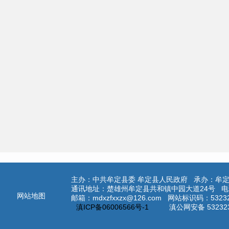
主办：中共牟定县委 牟定县人民政府 承办：牟
通讯地址：楚雄州牟定县共和镇中园大道24号 电话：0
网站地图
邮箱：mdxzfxxzx@126.com 网站标识码：532
滇ICP备06006566号-1
滇公网安备 53232