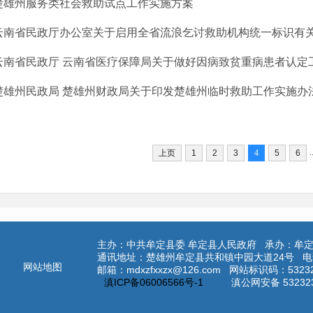
楚雄州服务类社会救助试点工作实施方案
云南省民政厅办公室关于启用全省流浪乞讨救助机构统一标识有
云南省民政厅 云南省医疗保障局关于做好因病致贫重病患者认定
楚雄州民政局 楚雄州财政局关于印发楚雄州临时救助工作实施办法(试
.
上页
1
2
3
4
5
6
主办：中共牟定县委 牟定县人民政府 承办：牟
通讯地址：楚雄州牟定县共和镇中园大道24号 电话：0
网站地图
邮箱：mdxzfxxzx@126.com 网站标识码：532
滇ICP备06006566号-1
滇公网安备 53232