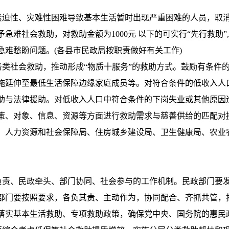
紧迫性、灾难性
困难导致基本生活暂时出现严重困难的人员，取
急难社会救助，对救助金额为1000元 以下的可实行“先行救助
难愁盼问题。(各县市民政局按职责做好有关工作)
务类社会救助，推动形成“物质十服务”的救助方式。鼓励有条件
施延伸至最低生活保障边缘家庭成员等。对符合条件的低收入人
助与法律援助。对低收入人口中符合条件的下岗失业或其他原因
策、对象、信息、资源等方面进行救助需求与慈善供给的匹配对
、人力资源和社会保障局、住房城乡建设局、卫生健康局、农业
负责、民政牵头、
部门协同、社会参与的工作机制。民政部门要
部门要按照要求，各负其责、主动作为，协同配合、齐抓共管，
落实基本生活救助、专项救助政策，确保党中央、国务院的惠民