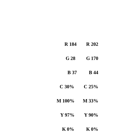
R
184 R 202
G
28
G 170
B
37 B 44
C
30% C 25%
M
100%
M 33%
Y
97%
Y 90%
K
0% K 0%