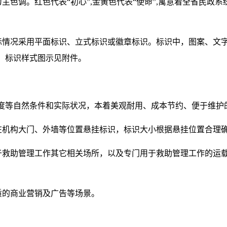
主色调。红色代表“初心”,金黄色代表“使命”,寓意着全省民政
实际情况采用平面标识、立式标识或徽章标识。标识中，图案、文
。标识样式图示见附件。
度等自然条件和实际状况，本着美观耐用、成本节约、便于维护
应在机构大门、外墙等位置悬挂标识，标识大小根据悬挂位置合理
于救助管理工作其它相关场所，以及专门用于救助管理工作的运载
质的商业营销及广告等场景。