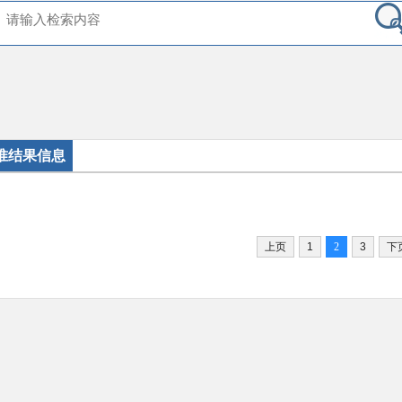
准结果信息
上页
1
2
3
下