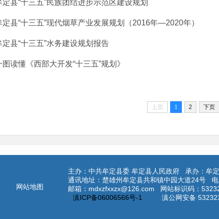
牟定县“十三五”民族团结进步示范区建设规划
牟定县“十三五”现代烟草产业发展规划（2016年—2020年）
牟定县“十三五”水务建设规划报告
一图读懂《西部大开发“十三五”规划》
上页
1
2
下页
主办：中共牟定县委 牟定县人民政府 承办：牟
通讯地址：楚雄州牟定县共和镇中园大道24号 电话：0
网站地图
邮箱：mdxzfxxzx@126.com 网站标识码：532
滇ICP备06006566号-1
滇公网安备 53232