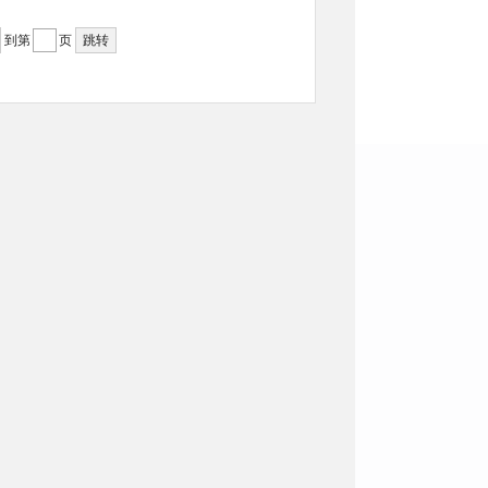
到第
页
跳转