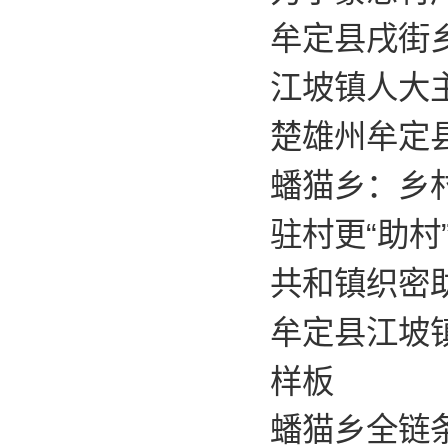
牟定县戌街
江坡镇人大
楚雄州牟定
蟠猫乡：乡
驻村更“助村
共和镇织密
牟定县江坡
样板
蟠猫乡全链