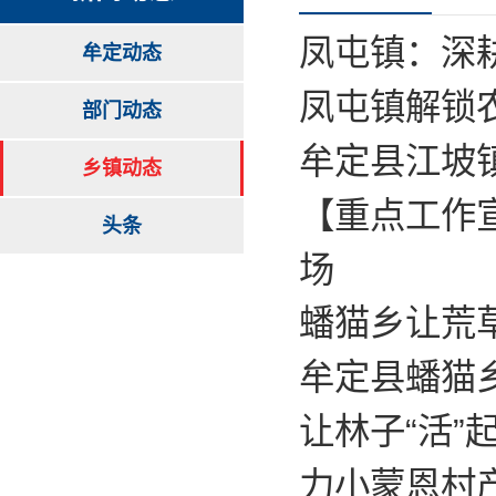
凤屯镇：深
牟定动态
凤屯镇解锁
部门动态
牟定县江坡镇
乡镇动态
【重点工作
头条
场
蟠猫乡让荒
牟定县蟠猫
让林子“活
力小蒙恩村