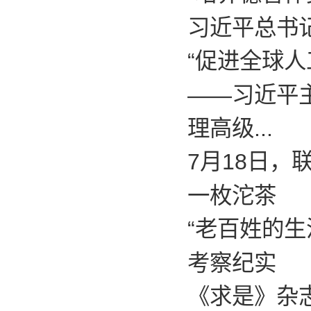
习近平总书
“促进全球
——习近平
理高级...
7月18日
一枚沱茶
“老百姓的
考察纪实
《求是》杂