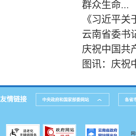
群众生命...
《习近平关
云南省委书
庆祝中国共
图讯：庆祝
友情链接
中央政府和国家部委网站
各省
网