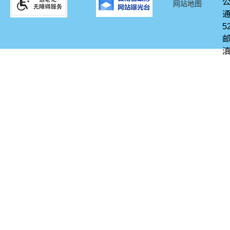
网站地图
通
5
邮
滇