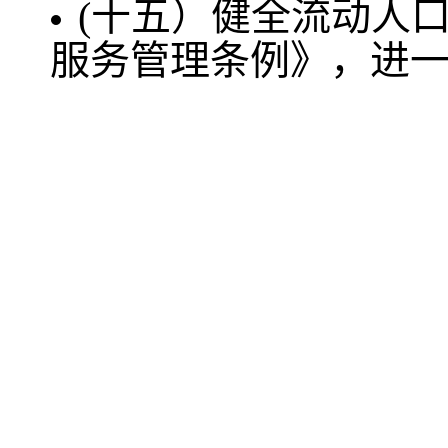
(十五）健全流动人
服务管理条例》，进
所在地进入我省或者
居住地申领《居住证
在居住地申请登记常
与居住年限等条件相
证》持有人享有与当
育、基本医疗卫生、
利.以连续居住年限和
当地户籍人口同等的