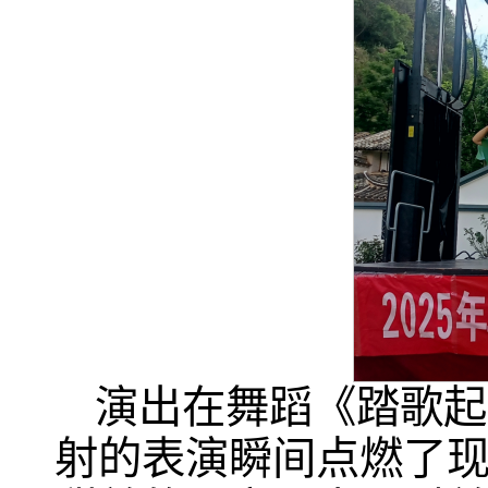
演出在舞蹈《踏歌起
射的表演瞬间点燃了