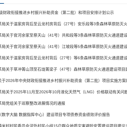
年省级财政衔接推进乡村振兴补助资金（第二批）和项目安排计划公示
革局关于温家房背后至云龙村房背后（27号）安乐段等3条森林草原防灭
革局关于官河余家至祭天山（41号）共和段等3条森林草原防灭火通道建
革局关于官河余家至祭天山（41号）江坡段等5条森林草原防灭火通道建
革局关于温家房背后至云龙村背后（27号）等6条森林草原防灭火通道建
革局关于草冲箐山顶至石垅箐梁子（47号）森林草原防灭火通道建设项目
关于2026年中央财政衔接推进乡村振兴补助资金（第二批）项目实施方案
局关于2025年11月至2026年10月液化天然气（LNG）价格联动有关问
革局党组关于巡察整改进展情况的通报
（数字大脑 数据指挥中心）建设项目专项债券资金绩效评价报告
米村村民委员会河外村民小组15户群众地质灾害避险安置建设项目建议书