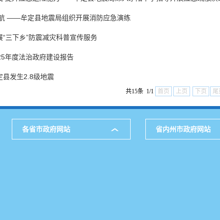
护航 ——牟定县地震局组织开展消防应急演练
“三下乡”防震减灾科普宣传服务
25年度法治政府建设报告
县发生2.8级地震
共15条 1/1
首页
上页
下页
尾
各省市政府网站
省内州市政府网站
主办：中共牟定县委 牟定县人民政府 承办：牟定县人民政府办
通讯地址：楚雄州牟定县共和镇中园大道24号 电话：0878-5211
图
邮箱：mdxzfxxzx@126.com 网站标识码：5323230004
滇ICP备06006566号-1
滇公网安备 53232302532308号