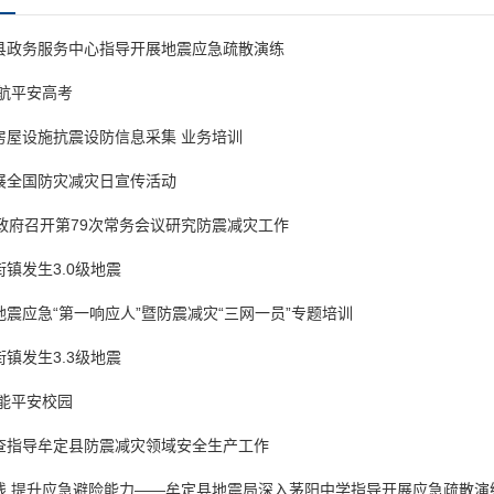
县政务服务中心指导开展地震应急疏散演练
航平安高考
房屋设施抗震设防信息采集 业务培训
展全国防灾减灾日宣传活动
政府召开第79次常务会议研究防震减灾工作
镇发生3.0级地震
震应急“第一响应人”暨防震减灾“三网一员”专题培训
镇发生3.3级地震
能平安校园
查指导牟定县防震减灾领域安全生产工作
线 提升应急避险能力——牟定县地震局深入茅阳中学指导开展应急疏散演