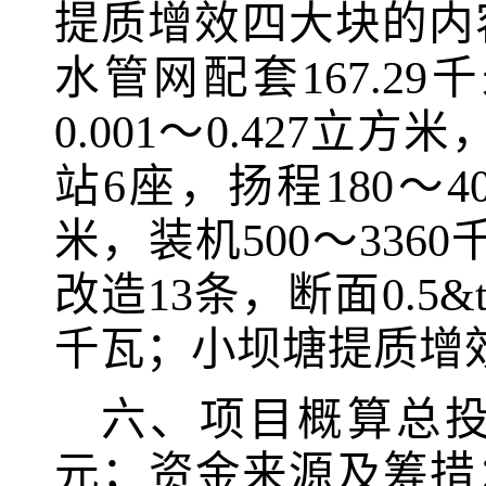
提质增效四大块的内
水管网配套
167.29
千
0.001
～
0.427
立方米
站
6
座，扬程
180
～
4
米
，装机
500
～
3360
改造
13
条，断面
0.5&t
千瓦
；小坝塘提质增
六、项目概算总
元；资金来源及筹措