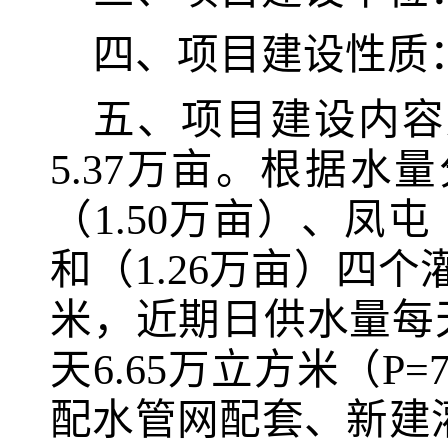
四
、项目建设性质
五、项目建设内容
5.37
万亩。根据水量
（
1.50
万亩）、凤屯
和（
1.26
万亩）四个
米
，近期日供水量
每
天
6.65
万
立方米
（
P=
配水管网配套、新建