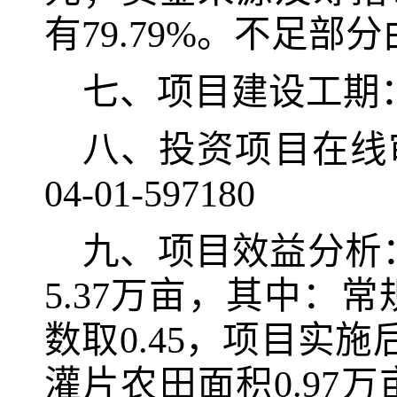
有
79.7
9
%
。
不足部分
七、项目建设工期
八
、
投资项目在线
04-01-
597180
九
、项目效益分析
5.37
万亩，其中：常
数取
0.45
，项目实施
灌片农田面积
0.97
万