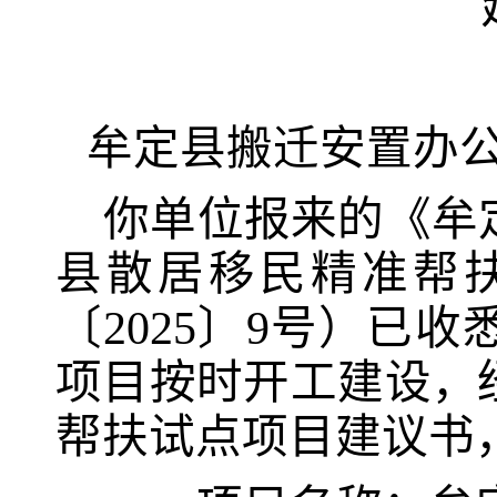
牟定县搬迁安置办
你
单位
报来
的
《
牟
县
散居移民精准帮
〔
2025
〕
9
号
）
已
收
项目
按时
开工建设
，
帮扶试点项目
建议书