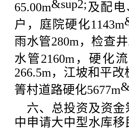
&sup2;
65.00
m
及配电
户，庭院硬化
1143m
雨水管
2
80
m
，检查井
水管
2160m
，硬化
流
266.5
m
，
江坡和平改
&
箐村
道路硬化
5677
m
六、总投资及资金
中申请大中型水库移