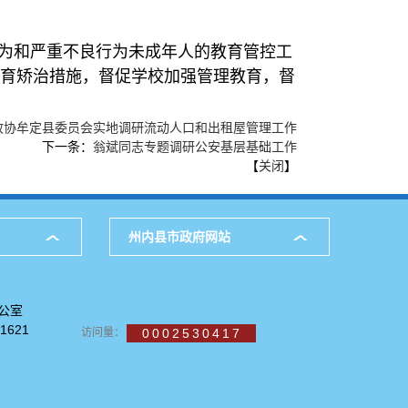
为和严重不良行为未成年人的教育管控工
育矫治措施，督促学校加强管理教育，督
政协牟定县委员会实地调研流动人口和出租屋管理工作
下一条：
翁斌同志专题调研公安基层基础工作
【
关闭
】
州内县市政府网站
公室
621
访问量：
0002530417