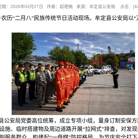
日期：2026年03月27日 作者：起艳梅 来源：牟定县公安局 点击：[
4
乡农历“二月八”民族传统节日活动现场。牟定县公安局以
县公安局党委高位统筹，成立专项小组，量身订制安保方
设施、临时搭建物及周边道路开展“拉网式”排查，对发
到服务群众，构建起“一盘棋”防控格局，为节庆安全打