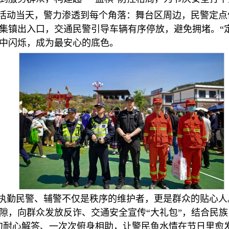
活动当天，警力渗透到每个角落：舞台区周边，民警定点
集镇出入口，交通民警引导车辆有序停放，避免拥堵。“定
中闪烁，成为最安心的底色。
执勤民警、辅警不仅是秩序的维护者，更是群众的贴心人
隙，向群众发放反诈、交通安全宣传“大礼包”，结合民族
句耐心解答、一次次俯身相助，让警民鱼水情在节日里愈