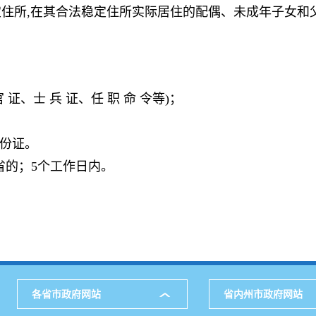
定住所,在其合法稳定住所实际居住的配偶、未成年子女和父
 官 证、士 兵 证、任 职 命 令等)；
身份证。
省的；5个工作日内。
各省市政府网站
省内州市政府网站