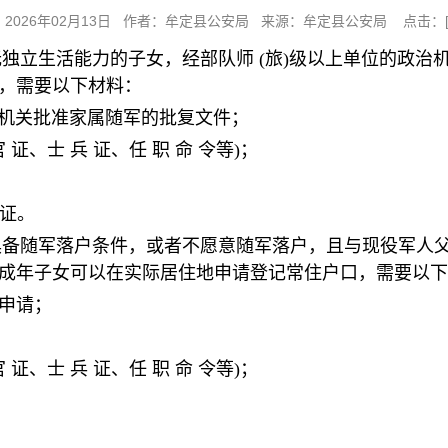
：2026年02月13日 作者：牟定县公安局 来源：牟定县公安局 点击：
无独立生活能力的子女，经部队师 (旅)级以上单位的政
，需要以下材料：
政治机关批准家属随军的批复文件；
 官 证、士 兵 证、任 职 命 令等)；
证。
具备随军落户条件，或者不愿意随军落户，且与现役军人父
成年子女可以在实际居住地申请登记常住户口，需要以下
面申请；
 官 证、士 兵 证、任 职 命 令等)；