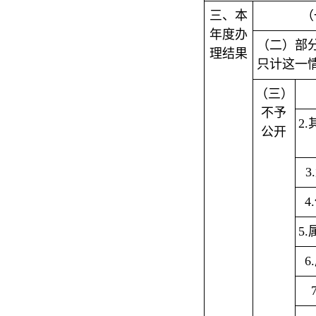
三、本
（
年度办
（二）部
理结果
只计这一
（三）
不予
2
公开
3
4
5
6