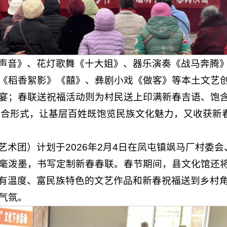
声音》、花灯歌舞《十大姐》、器乐演奏《战马奔腾
《稻香絮影》《囍》、彝剧小戏《做客》等本土文艺
宴；春联送祝福活动则为村民送上印满新春吉语、饱
的组合形式，让基层百姓既饱览民族文化魅力，又收获新
术团）计划于2026年2月4日在凤屯镇飒马厂村委会
毫泼墨，书写定制新春春联。春节期间，县文化馆还将
气、有温度、富民族特色的文艺作品和新春祝福送到乡村
气氛。