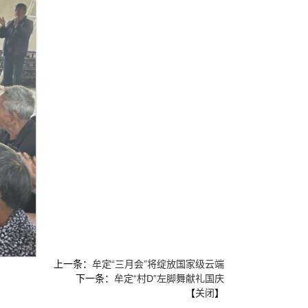
上一条：
牟定“三月会”将绽放国家级云端
下一条：
牟定“村D”左脚舞献礼国庆
【
关闭
】