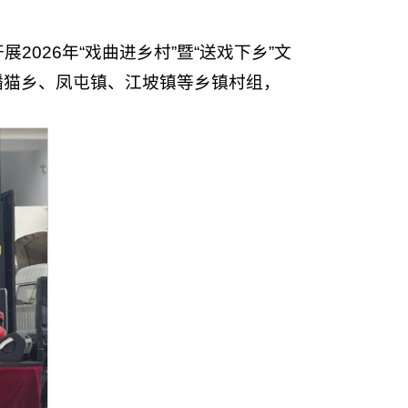
2026年“戏曲进乡村”暨“送戏下乡”文
蟠猫乡、凤屯镇、江坡镇等乡镇村组，