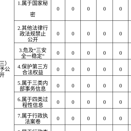
1.属于国家秘
0
0
0
0
0
密
2.其他法律行
0
0
0
0
0
政法规禁止
公开
3.危及“三安
0
0
0
0
0
全一稳定”
三）
4.保护第三方
予公
0
0
0
0
0
合法权益
开
5.属于三类内
0
0
0
0
0
部事务信息
6.属于四类过
0
0
0
0
0
程性信息
7.属于行政执
0
0
0
0
0
法案卷