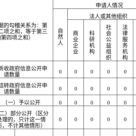
申请人情况
法人或其他组织
据的勾稽关系为：第
社
法
自
二项之和，等于第三
商
科
会
律
然
加第四项之和）
业
研
公
服
人
企
机
益
务
业
构
组
机
织
构
新收政府信息公开申
0
0
0
0
0
请数量
结转政府信息公开申
0
0
0
0
0
请数量
（一）予以公开
0
0
0
0
0
二）部分公开（区分
0
0
0
0
0
处理的，只计这一情
形，不计其他情形）