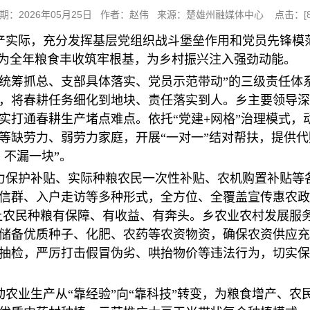
期：2026年05月25日 作者：赵伟 来源：楚雄州融媒体中心 点击：[
实际，充分发挥基层党组织战斗堡垒作用和党员先锋模范作
，为全年粮食丰收筑牢根基，为乡村振兴注入强劲动能。
委统筹抓总、支部具体落实、党员示范带动”的三级责任体
，将春耕任务细化到地块、责任落实到人。乡主要领导深
实打通春耕生产堵点难点。依托“党建+网格”治理模式，
等缺劳力、弱劳力家庭，开展“一对一”结对帮扶，提供代
、不漏一块”。
力保护补贴、实际种粮农民一次性补贴、农机购置补贴等
信群、入户走访等多种形式，全方位、全覆盖宣传惠农政
，让农民种粮有保障、有收益、有奔头。乡农业农村发展服
储备优质种子、化肥、农药等农资物资，确保农资供应充
抽检，严厉打击假冒伪劣、哄抬物价等违法行为，切实保
农业生产从“靠经验”向“靠科技”转变，为粮食增产、农