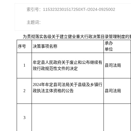
索引号：1153232301517250XT-/2024-0925002
主题词：
为贯彻落实各级关于建立健全重大行政决策目录管理制度的
承办
序号
决策事项名称
单位
牟定县人民政府关于
废止和公布继续有
1
县司法局
效行政规范性文件
的
决定
2024
年牟定县司法局关于县级及乡镇行
2
政执法主体资格的公告
县司法局
3