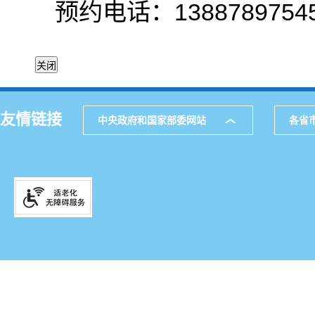
预约电话：1388789
友情链接
中央政府和国家部委网站
各省
主办：中共牟定县
公室
网站地图
通讯地址：楚雄州
5211621
邮箱：mdxzfxxz
滇ICP备0600656