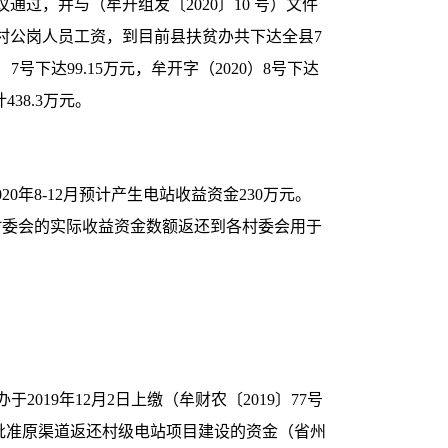
，并与（牟开组发〔2020〕10 号）文件
村公岗人员工资，到目前县扶贫办共下达全县7
7号下达99.15万元，牟开字（2020）8号下达
438.3万元。
020年8-12月预计产生电站收益资金230万元。
照各村委会的实际收益资金数额返还到各村委会用于
2019年12月2日上缴（牟财农〔2019〕77号
府批准原渠道返还村级电站项目建设的资金（省州