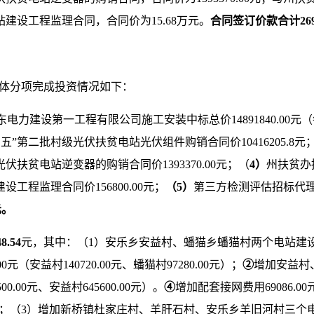
建设工程监理合同，合同价为15.68万元。
合同签订价款合计
26
元，具体分项完成投资情况如下：
电力建设第一工程有限公司施工安装中标总价14891840.00元（
”第二批村级光伏扶贫电站光伏组件购销合同价10416205.8元
扶贫电站逆变器的购销合同价1393370.00元；（
4）
州扶贫办
工程监理合同价156800.00元；
（
5
）
第三方检测评估招标代理费5
元
。
8.54
元，其中：（1）安乐乡安益村、蟠猫乡蟠猫村两个电站建
.00元（安益村140720.00元、蟠猫村97280.00元）；
②
增加安益村、
0.00元、安益村645600.00元）。
④
增加配套接网费用69086.00
.00元；（3）增加新桥镇杜家庄村、羊肝石村、安乐乡羊旧河村三个电