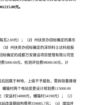
961215
.80元
。
每瓦2.69元）；（
2）
州扶贫办招标确定的基乐
；（
3）
州扶贫办招标确定的深圳科士达科技股
招标确定的成都万安建设项目管理有限公司签
000.00元、检测评估费98000.00元，计
设后因属于林地，上级不予报批，需拆除重建增
蟠猫村两个电站变更设计规划费115000.00
元（安益村34888元，蟠猫村34198元）；（2）
站改造钢结构费用359085.7元；（4）增加并