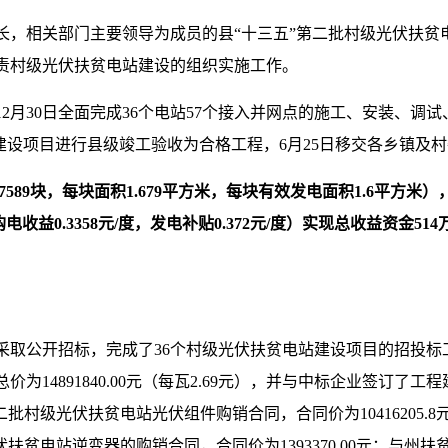
长，相关部门主要领导为成员的县“十三五”第二批村级光伏扶贫
责村级光伏扶贫电站建设的组织实施工作。
19年12月30日全面完成36个电站57个接入并网点的施工、安装、调
贫电站建设项目进行县级竣工验收为合格工程，6月25日移交各乡镇及
7589块，每块面积1.679平方米，每块有效发电面积1.6平方米），
电收益0.3358元/度，发电补贴0.372元/度）实现总收益资金51
采取公开招标，完成了36个村级光伏扶贫电站建设项目的招投标
为14891840.00元（每瓦2.69元），并与中标企业签订了
批村级光伏扶贫电站光伏组件购销合同，合同价为10416205
扶贫电站逆变器的购销合同，合同价为1393370.00元；与