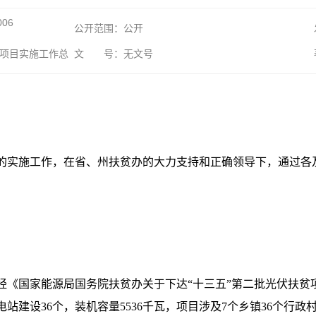
006
公开范围：公开
设项目实施工作总
文 号：无文号
项目的实施工作，在省、州扶贫办的大力支持和正确领导下，通过
经《国家能源局国务院扶贫办关于下达“十三五”第二批光伏扶贫项
站建设36个，装机容量5536千瓦，项目涉及7个乡镇36个行政村，