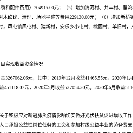
缆和配件费用）704915.00元；（5）增加清河村、共丰村、
木砍伐、清理、场地平整等费用229130.00元；（6）增加
村，风屯镇凤屯村、建新村，安乐乡小屯村、桃园村、羊旧村，戌
设项目实现收益资金情况
67062.06元，其中：2019年12月收益41465.55元，2020年1月收益
451118.07元，2020年5月收益527054.20元，2020年6月收益5110
关于积极应对新冠肺炎疫情影响切实做好光伏扶贫促进增收工作的
于贫困人口承担公益性岗位任务的工资和参加村级公益事业的劳务费