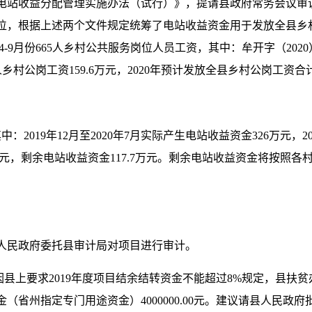
站收益分配管理实施办法（试行）》，提请县政府常务会议审议通过
位，根据上述两个文件规定统筹了电站收益资金用于发放全县乡
4-9月份665人乡村公共服务岗位人员工资，其中：牟开字（2020）
665人乡村公岗工资159.6万元，2020年预计发放全县乡村公岗工资合计
中：2019年12月至2020年7月实际产生电站收益资金326万元，2
.3万元，剩余电站收益资金117.7万元。剩余电站收益资金将按
人民政府委托县审计局对项目进行审计。
。因县上要求2019年度项目结余结转资金不能超过8%规定，县扶贫办于
（省州指定专门用途资金）4000000.00元。建议请县人民政