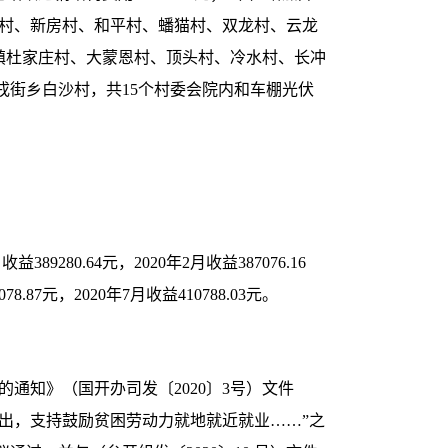
腊湾村、新房村、和平村、蟠猫村、双龙村、云龙
新桥镇杜家庄村、大蒙恩村、顶头村、冷水村、长冲
街乡白沙村，共15个村委会院内和车棚光伏
389280.64元，2020年2月收益387076.16
78.87元，2020年7月收益410788.03元。
通知》（国开办司发〔2020〕3号）文件
支出，支持鼓励贫困劳动力就地就近就业……”之