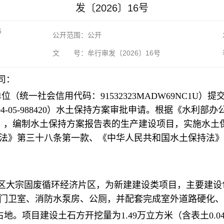
发〔2026〕16号
6
公开范围：公开
文 号：牟行审发〔2026〕16号
司：
位（统一社会信用代码：91532323MADW69NC1U）提
23-04-05-988420）水土保持方案审批申请。根据《水
0号），编制水土保持方案报告表的生产建设项目，实施水
法》第三十八条第一款、《中华人民共和国水土保持法》
区大宗固废循环经济片区，为新建建设类项目，主要建设
门卫室、消防水泵房、公厕，并配套完成室外道路硬化、
占地。项目建设土石方开挖量为1.49万立方米（含表土0.0