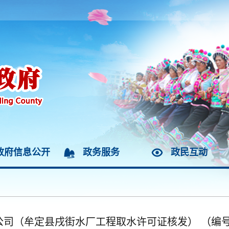
政府信息公开
政务服务
政民互动
（牟定县戌街水厂工程取水许可证核发） （编号D5323