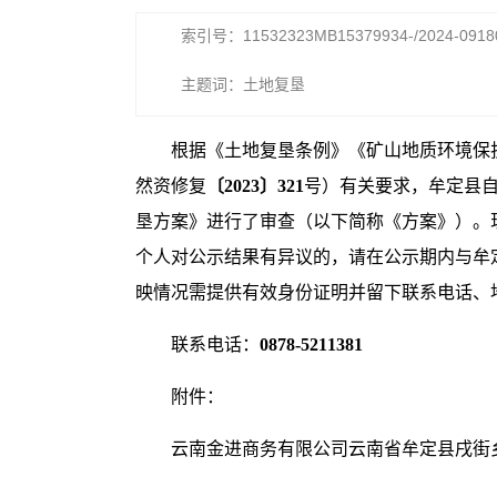
索引号：11532323MB15379934-/2024-0918
主题词：土地复垦
根据《土地复垦条例》《矿山地质环境保
然资修复
〔2023〕321
号）有关要求，牟定县
垦方案》进行了审查（以下简称《方案》）。
个人对公示结果有异议的，请在公示期内与牟
映情况需提供有效身份证明并留下联系电话、
联系电话：
0878-5211381
附件：
云南金进商务有限公司云南省牟定县戌街