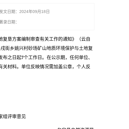
发文日期：2024年09月18日
著录日期：
地复垦方案编制审查有关工作的通知》（云自
县戌街乡姚兴村砂场矿山地质环境保护与土地复
发布之日起
7
个工作日。在公示期，任何单位、
有关材料。单位反映情况需加盖公章，个人反
家组评审意见