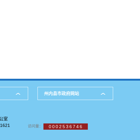
州内县市政府网站
公室
621
访问量：
0002536746