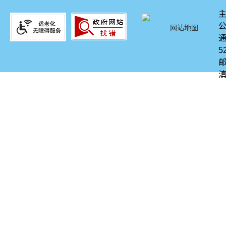
网站地图
通
5
邮
滇