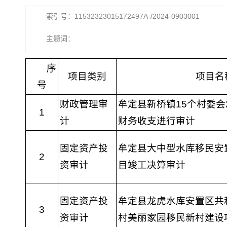
索引号：11532323015172497A-/2024-0903001
主题词：
序
项目类别
项目名
号
财政管理审
牟定县新桥镇15个村委会2
1
计
财务收支进行审计
固定资产投
牟定县大中型水库移民安
2
资审计
目竣工决算审计
固定资产投
牟定县龙虎水库安置区共
3
资审计
村美丽家园移民新村建设