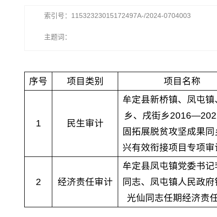
索引号：11532323015172497A-/2024-0704003
主题词：
序号
项目类别
项目名称
牟定县新桥镇、凤屯镇
乡、戌街乡2016—20
1
民生审计
固拓展脱贫攻坚成果同
兴有效衔接项目专项审
牟定县凤屯镇党委书记
2
经济责任审计
同志、凤屯镇人民政府
光仙同志任期经济责