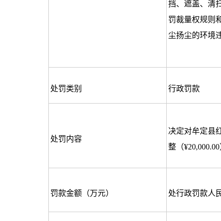
挡、遮盖、清
罚裁量权规则和
尘扬尘的环境
处罚类别
行政罚款
决定对牟定县
处罚内容
整（¥20,000.0
罚款金额（万元）
处行政罚款人民币