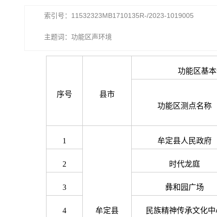
索引号：11532323MB1710135R-/2023-1019005
主题词：功能区声环境
功能区基本
序号
县市
功能区测点名称
1
牟定县人民政府
2
时代龙庭
3
彝和园广场
4
牟定县
民族精神传承文化中