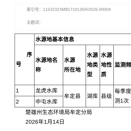
索引号：11532323MB1710135R/2026-00004
主题词：
水源地基本信息
序
水源
水源
水源地名
水源
号
地类
地性
监测
称
所在地
型
质
1
龙虎水库
每季
牟定县
湖库
县级
测1次
2
中屯水库
楚雄州生态环境局牟定分局
2026年1月14日