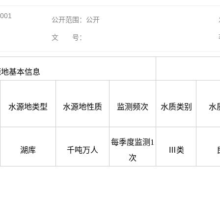
001
公开范围：公开
文 号：
源地基本信息
水源地类型
水源地性质
监测频次
水质类别
水
每季度监测1
湖库
千吨万人
Ⅲ类
次