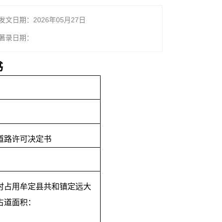
发文日期：2026年05月27日
著录日期：
书
道路许可决定书
时占用牟定县共和镇定远大
占道面积：