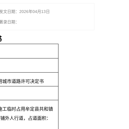
发文日期：2026年04月13日
著录日期：
书
用城市道路许可决定书
施工临时占用牟定县共和镇
3号商铺外人行道，占道面积：