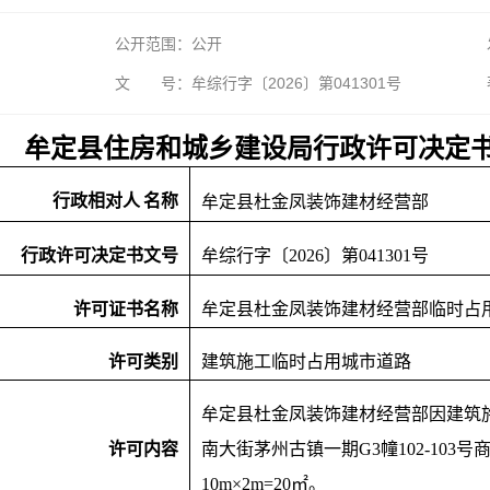
公开范围：公开
文 号：牟综行字〔2026〕第041301号
牟定县住房和城乡建设局行政许可决定
行政相对人
名称
牟定县杜金凤装饰建材经营部
行政许可决定书文号
牟综行字〔
2026〕第041301号
许可证书名称
牟定县杜金凤装饰建材经营部临时占
许可类别
建筑施工临时占用城市道路
牟定县杜金凤装饰建材经营部因建筑
许可内容
南大街茅州古镇一期
G3幢102-10
10m×2m=20㎡。