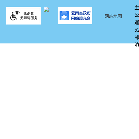
网站地图
通
5
邮
滇