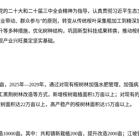
党的二十大和二十届三中全会精神为指导，认真贯彻习近平生态文
企业带动、群众参与”的原则，转变从传统桉叶采集粗加工到精深
升等多种措施，优化树种结构，巩固新型科技成果转换，推动桉
现产业兴旺奠定坚实基础。
万亩，2025年—2029年，通过对现有桉树林加强水肥管理，加
工黑荆树林改造等方式，新增桉树栽植面积1万亩以上；对现有
桉树面积达22万亩以上，高产稳产的桉树林面积达15万亩以上。
升改造10000亩。其中：共和镇新栽植200亩，提升改造2000亩；江