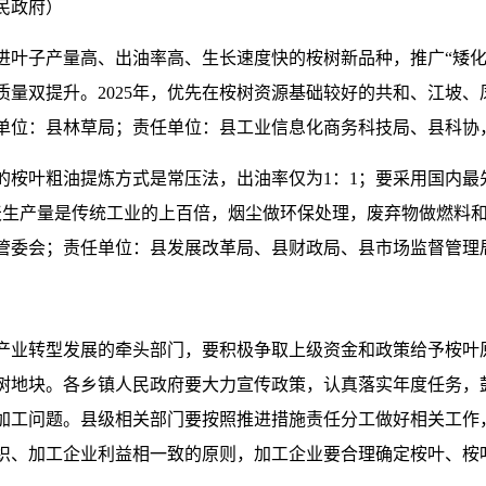
民政府）
进叶子产量高、出油率高、生长速度快的桉树新品种，推广“矮化
量双提升。2025年，优先在桉树资源基础较好的共和、江坡、
单位：县林草局；责任单位：县工业信息化商务科技局、县科协
的桉叶粗油提炼方式是常压法，出油率仅为1：1；要采用国内最
天生产量是传统工业的上百倍，烟尘做环保处理，废弃物做燃料
管委会；责任单位：县发展改革局、县财政局、县市场监督管理
产业转型发展的牵头部门，要积极争取上级资金和政策给予桉叶
树地块。各乡镇人民政府要大力宣传政策，认真落实年度任务，
加工问题。县级相关部门要按照推进措施责任分工做好相关工作
织、加工企业利益相一致的原则，加工企业要合理确定桉叶、桉