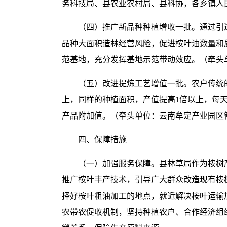
务科技局、县农业农村局、县科协，各乡镇人
（四）推广新品种种植增收一批。通过引
品种大面积造林经营风险，促进桉叶油数量和质
范基地，充分发挥基地示范带动效应。（牵头
（五）改进提炼工艺增值一批。农户传统
上，同样的种植面积，产值提高1倍以上，每
产品附加值。（牵头单位：云南牟定产业园区
四、保障措施
（一）加强服务保障。县林草局作为桉树
推广桉叶丰产技术，引导广大群众改造现有桉
择好桉叶粗油加工的地点，就近解决桉叶运输
农带农促收机制，坚持种植农户、合作经济组