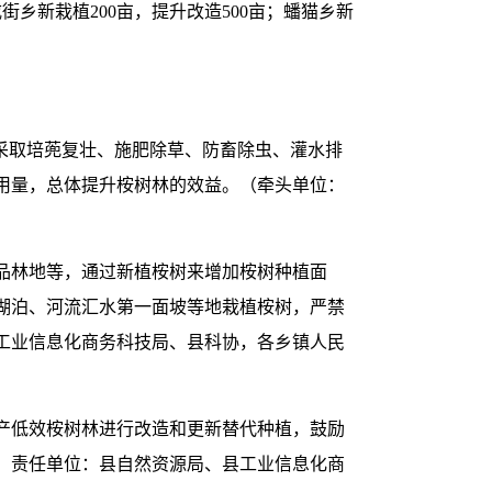
；戌街乡新栽植200亩，提升改造500亩；蟠猫乡新
采取培蔸复壮、施肥除草、防畜除虫、灌水排
用量，总体提升桉树林的效益。（牵头单位：
品林地等，通过新植桉树来增加桉树种植面
湖泊、河流汇水第一面坡等地栽植桉树，严禁
工业信息化商务科技局、县科协，各乡镇人民
产低效桉树林进行改造和更新替代种植，鼓励
；责任单位：县自然资源局、县工业信息化商