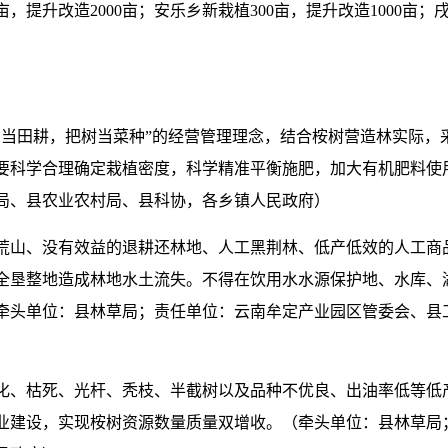
0亩，提升改造2000亩；安乐乡新栽植300亩，提升改造1000亩
山当田耕，把树当菜种”的经营管理理念，结合桉树营造林实际，
要科学合理确定栽植密度，‌科学精准平衡施肥，加大有机肥料使
局、县农业农村局、县科协，各乡镇人民政府）
荒山、没有效益的退耕还林地、人工黑荆林、低产低效的人工商
全垦整地造成林地水土流失。不得在饮用水水源保护地、水库、
牵头单位：县林草局；责任单位：云南牟定产业园区管委会、县
化、枯死、光杆、秃枝、半截树以及品种不优良、出油率低等低
业建设，实现桉树资源数量质量双增收。（牵头单位：县林草局