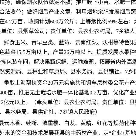
扶持，确保烟农队伍稳定不散；推广膜下小苗、水肥一体
合法收益；做好烟后产业文章，利用烟地余肥发展烟后蔬
4.2万亩，收购计划600万公斤；上等烟比例69%左右
牵头单位：县烟草公司；责任单位：县农业农村局，7乡镇
蔬菜、鲜食玉米、青早豆类、蓝莓、云南红梨、沃柑等特色
菜15.5万亩以上，产量26万吨以上。提质发展水果种植4
、分拣包装车间，解决果蔬保鲜、运输难题，拓展省内外高
然资源局、县林业和草原局、县水务局、县供销社，7乡
程，争取上海帮扶资金20万元实施共和镇牟尼村委会花卉
1400亩，推进无土栽培水肥一体化基地0.2万亩，优化产
1.2亿元以上。（牵头单位：县农业农村局；责任单位：
、县水务局、县供销社，7乡镇人民政府）
发展云木香、续断、滇重楼、白芨、黄精、红花等规范化种植
外来的资金和技术发展我县的中药材产业，走“企业+基地