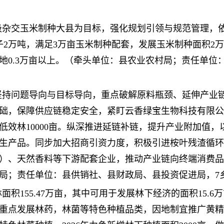
省级杂交玉米制种大县为目标，强化规划引领与规范管理
子2万吨，满足3万亩玉米制种配套，发展玉米制种面积2
地0.3万亩以上。（牵头单位：县农业农村局；责任单位
要坚持问题导向与目标导向，重点破解原料瓶颈、延伸产
础，保障供应链稳定安全，紧盯云香绿宝生物科技有限公司
改造低效林10000亩。纵深推进延链补链，提升产业附加值
生产品。同步加大招商引资力度，积极引进桉叶残渣循环
）、天然香料等下游配套企业，推动产业链向终端消费品
局；责任单位：县供销社、县财政局、县投资促进局，7
林面积155.47万亩，其中可用于发展林下经济的面积15
重点发展林药，林菌等特色种植品类，因地制宜推广黄精