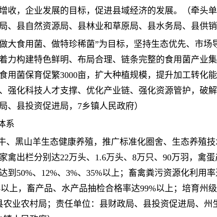
增收，企业发展的目标，促进县域经济的发展。（牵头单
局、县自然资源局、县林业和草原局、县水务局、县供销
菌、做大食用菌、做特珍稀菌”为目标，坚持生态优先、市
着力构建特色鲜明、布局合理、链条完整的食用菌产业集群
生食用菌保育促繁3000亩，扩大种植规模，提升加工转化
、强化科技人才支撑、优化产业链、强化资源管护，破解
局、县投资促进局，7乡镇人民政府）
体系
、肉牛、黑山羊生态健康养殖，推广标准化圈舍、生态养殖
禽出栏分别达22万头、1.6万头、8万只、90万羽，禽蛋产
到50%、12%、3%、35%以上；畜禽粪污资源化利用
8%以上，畜产品、水产品抽检合格率达99%以上；培育州
：县农业农村局；责任单位：县财政局、县投资促进局、州