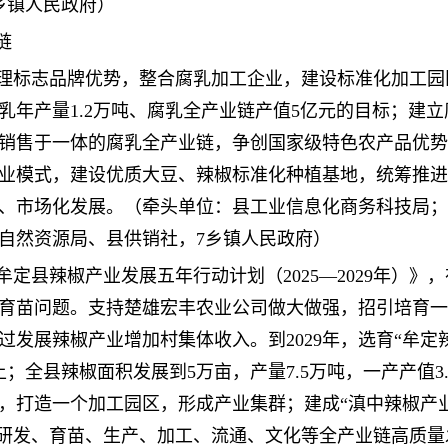
乡镇人民政府）
链
家地理标志品牌优势，整合腐乳加工企业，建设标准化加工
乳年产量1.2万吨、腐乳全产业链产值5亿元的目标；建
销售于一体的腐乳全产业链，争创国家级特色农产品优势
单农业模式，建设优质大豆、辣椒标准化种植基地，统筹推
、市场化发展。（牵头单位：县工业信息化商务科技局；
自然资源局、县供销社，7乡镇人民政府）
《牟定县辣椒产业发展五年行动计划（2025—2029年）
育苗问题。支持楚雄宏丰农业公司做大做强，招引培育一
发展辣椒产业增加村集体收入。到2029年，选育“牟定
上；全县辣椒面积发展到5万亩，产量7.5万吨，一产产值3.
家，打造一个加工园区，形成产业集群；建成“滇中辣椒产
种研发、育苗、生产、加工、流通、文化等全产业链高质