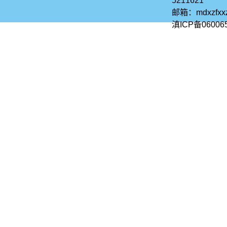
5211621
邮箱：mdxzfx
滇ICP备06006