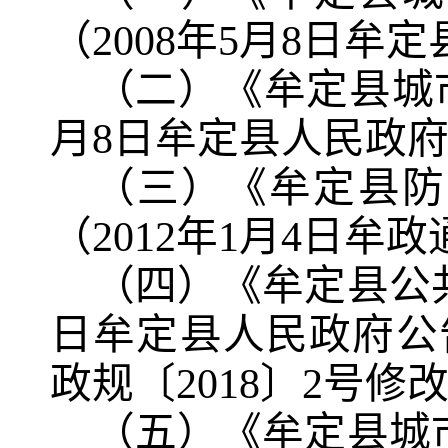
（
2008
年
5
月
8
日牟定
（二）《牟定县城
月
8
日牟定县人民政
（三）《牟定县防
（
2012
年
1
月
4
日牟政
（四）《牟定县公
日牟定县人民政府公
政规〔
2018
〕
2
号修
（
五）
《牟定县城