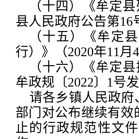
（十
四
）
《牟定县
县人民政府公告第
16
（十
五
）《牟定县
行）》（
2020
年
11
月
（十
六
）《牟定县
牟政规〔
2022
〕
1
号
请各乡镇人民政府
部门对公布继续有效
止的行政规范性文件