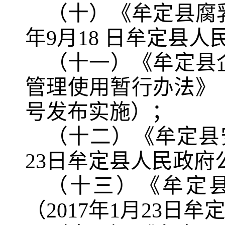
（十）《牟定县腐
年
9
月
18
日牟定县人
（十
一
）《牟定县
管理使用暂行办法》
号发布实施）；
（十
二
）《牟定县
23
日牟定县人民政府
（十
三
）《牟定
（
2017
年
1
月
23
日牟