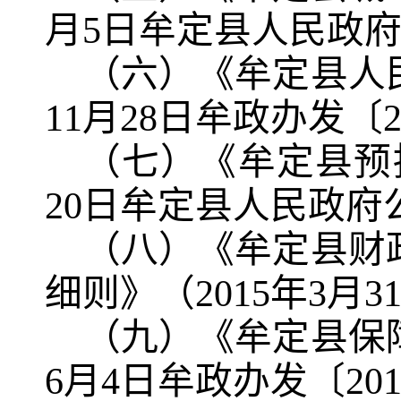
月
5
日牟定县人民政
（
六
）《牟定县人
11
月
28
日牟政办发〔
（
七
）《牟定县预
20
日牟定县人民政府
（
八
）《牟定县财
细则》（
2015
年
3
月
3
（
九
）《牟定县保
6
月
4
日牟政办发〔
20