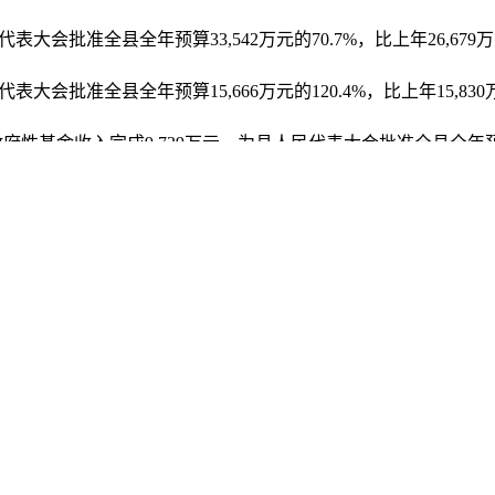
表大会批准全县全年预算33,542万元的70.7%，比上年26,679万元
表大会批准全县全年预算15,666万元的120.4%，比上年15,830万
县政府性基金收入完成9,739万元，为县人民代表大会批准全县全年预算1
，全县一般公共预算支出完成177,900万元，为县人民代表大会批准全县全
：一般公共服务支出12,512万元，比上年12,419万元增支93万元，
28,843万元，比上年26,318万元增支2,525万元，增长9.6%；
比上年3,059万元减支970万元，下降31.7%；社会保障和就业支出25
年14,899万元减支1,206万元，下降8.1%；节能环保支出7,761
,447万元减支477万元，下降6.4%；农林水事务支出50,216万元，
,178万元减支4,587万元，下降32.4%。