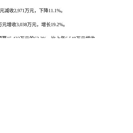
减收2,971万元，下降11.1%。
元增收3,038万元，增长19.2%。
5,422万元的63.2%，比上年6,548万元增收
年预算204,006万元的87.2%，比上年
增长0.7%；公共安全支出5,130万元，比上年
科学技术支出188万元，比上年275万元减支87元，下
,393万元，比上年29,547万元减支4,154万
万元，比上年9,487万元减支1,726万元，下降
比上年47,381万元增支2,835万元，增长6%，其