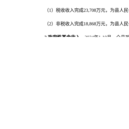
（1）税收收入完成23,708万元，为县人民代
（2）非税收入完成18,868万元，为县人民代
2
.
政府性基金收入。
2024年1-10月，全
3,191万元，增长48.7%。
（二）支出完成情况
1
.
一般公共预算支出。
2024年1-10月
181,588万元减支3,688万元，下降2%，其中
5,269万元减支139万元，下降2.6%；教育支出
降31.6%；文化旅游体育与传媒支出2,089万元，
元，下降14.1%；卫生健康支出13,693万元，比上
18.2%；城乡社区事务支出6,970万元，比上年7
中巩固脱贫衔接乡村振兴资金9,591万元，比上年14