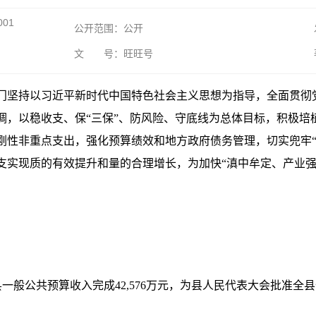
001
公开范围：公开
文 号：旺旺号
门坚持以习近平新时代中国特色社会主义思想为指导，全面贯彻党
调，以稳收支、保“三保”、防风险、守底线为总体目标，积极培
刚性非重点支出，强化预算绩效和地方政府债务管理，切实兜牢“
支实现质的有效提升和量的合理增长，为加快“滇中牟定、产业强
全县一般公共预算收入完成42,576万元，为县人民代表大会批准全县全年预