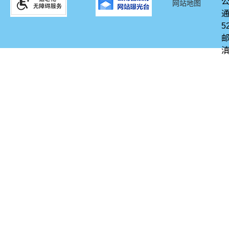
网站地图
通
5
邮
滇