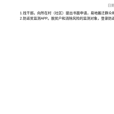
日期
1.找干部。向所在村（社区）提出书面申请，易地搬迁群众
2.防返贫监测APP。脱贫户和消除风险的监测对象，登录防返