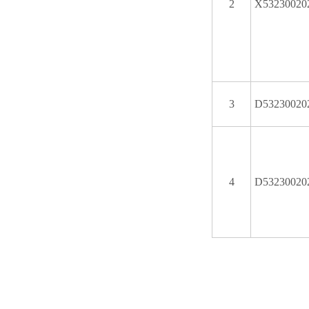
2
X53230020
3
D53230020
4
D53230020