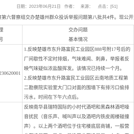
日期：2023年06月21日 作者： 来源： 点击：[
51
]
察第六督察组交办楚雄州群众投诉举报问题第八批共4件。现公开
理
交办问题
号
基本情况
1.反映楚雄市东升路富民工业园区888号附17号后的
厂间歇性不定时排烟，气味难闻、刺鼻，举报者反
映气味疑似浓盐酸挥发。该情况已持续一个月。
230620001
2.反映楚雄市东升路富民工业园区云南地质工程第
二勘察院实验室大门口对面的围墙下有排污口偷排
污水，时间在下午六点后。
反映南华县瑞特国际的小时代酒吧和黑森林酒吧噪
音扰民（音乐声、喊叫声以及酒吧内铁皮阁楼碰撞
声）。以上两个酒吧位于住宅楼底层商铺，一般营