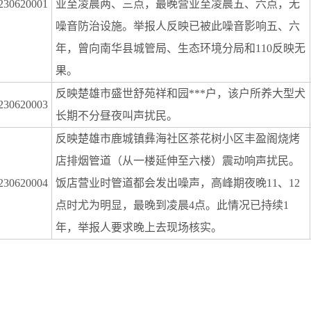
230620001
业至凌晨两、三点，最晚营业至凌晨五、六点，无
噪音防治设施。举报人反映已被此噪音影响五、六
年，曾向南华县城管局、生态环境分局和110反映无
果。
反映楚雄市盛世舒苑祥和园***户，该户所养大型犬
230620003
长期不分昼夜叫声扰民。
反映楚雄市鹿城镇彝海社区茶花树小区丰盈阁烧烤
店排烟管道（从一楼延伸至六楼）震动响声扰民。
230620004
饭店营业时管道都会发出噪声，高峰期夜晚11、12
点时尤为明显，最晚到凌晨4点。此情况已持续1
年，举报人要求晚上去现场核实。