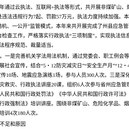
年通过云执法、互联网+执法等形式，共开展非煤矿山、烟
处违法违规行为7起、罚款57万元，执法力度持续加强。
双随机、一公开”监管模式，本年来共开展完成了州县应急
合检查工作，严格落实行政执法“三项制度”，实现执法信
法程序规范、裁量适当。
。一是完善机关学法用法机制，通过党委会、职工例会
会宣传，结合“5・12防灾减灾日”“安全生产月”“12・
宣传10场、地震应急演练1场，参与人员300人次。三是深
灾救灾、行政执法讲座20课，组织6人次参与省州应急管
华人民共和国行政处罚法》《中华人民共和国行政许可法
行政强制法》培训讲座。围绕非煤矿山、危险化学品、烟
训4次180人次。
的不足和原因